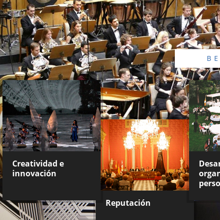
B
Creatividad e
Desar
innovación
organ
pers
Reputación