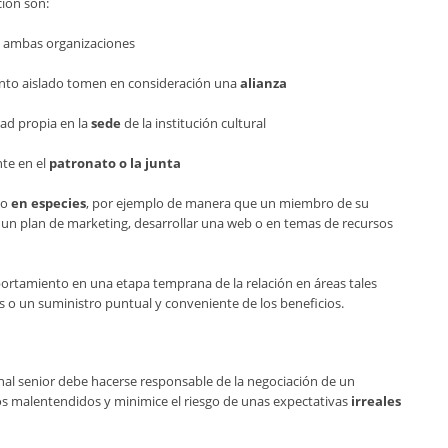
ción son:
 ambas organizaciones
nto aislado tomen en consideración una
alianza
dad propia en la
sede
de la institución cultural
nte en el
patronato o la junta
yo
en especies
, por ejemplo de manera que un miembro de su
 un plan de marketing, desarrollar una web o en temas de recursos
rtamiento en una etapa temprana de la relación en áreas tales
s o un suministro puntual y conveniente de los beneficios.
l senior debe hacerse responsable de la negociación de un
los malentendidos y minimice el riesgo de unas expectativas
irreales