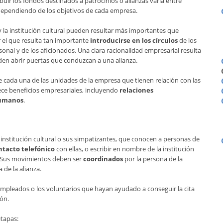
buir los fondos destinados a patrocinios o alianzas varía entre
dependiendo de los objetivos de cada empresa.
 la institución cultural pueden resultar más importantes que
or el que resulta tan importante
introducirse en los círculos
de los
onal y de los aficionados. Una clara racionalidad empresarial resulta
den abrir puertas que conduzcan a una alianza.
de cada una de las unidades de la empresa que tienen relación con las
frece beneficios empresariales, incluyendo
relaciones
humanos
.
 institución cultural o sus simpatizantes, que conocen a personas de
tacto telefónico
con ellas, o escribir en nombre de la institución
. Sus movimientos deben ser
coordinados
por la persona de la
 de la alianza.
empleados o los voluntarios que hayan ayudado a conseguir la cita
ión.
etapas: