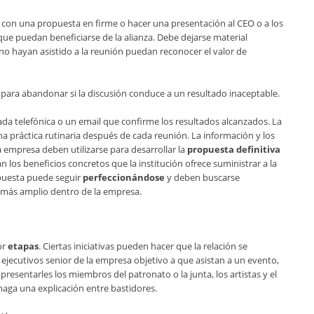
r con una propuesta en firme o hacer una presentación al CEO o a los
que puedan beneficiarse de la alianza. Debe dejarse material
 no hayan asistido a la reunión puedan reconocer el valor de
a para abandonar si la discusión conduce a un resultado inaceptable.
da telefónica o un email que confirme los resultados alcanzados. La
a práctica rutinaria después de cada reunión. La información y los
a empresa deben utilizarse para desarrollar la
propuesta definitiva
án los beneficios concretos que la institución ofrece suministrar a la
puesta puede seguir
perfeccionándose
y deben buscarse
 más amplio dentro de la empresa.
or
etapas
. Ciertas iniciativas pueden hacer que la relación se
 ejecutivos senior de la empresa objetivo a que asistan a un evento,
presentarles los miembros del patronato o la junta, los artistas y el
s haga una explicación entre bastidores.