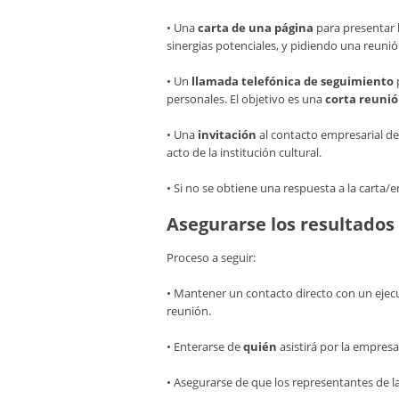
• Una
carta de una página
para presentar l
sinergias potenciales, y pidiendo una reunió
• Un
llamada telefónica de seguimiento
personales. El objetivo es una
corta reuni
• Una
invitación
al contacto empresarial de
acto de la institución cultural.
• Si no se obtiene una respuesta a la carta/e
Asegurarse los resultado
Proceso a seguir:
• Mantener un contacto directo con un ejecu
reunión.
• Enterarse de
quién
asistirá por la empresa
• Asegurarse de que los representantes de la