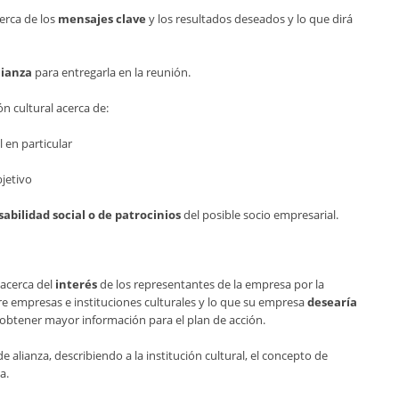
erca de los
mensajes clave
y los resultados deseados y lo que dirá
lianza
para entregarla en la reunión.
ón cultural acerca de:
l en particular
jetivo
sabilidad social o de patrocinios
del posible socio empresarial.
 acerca del
interés
de los representantes de la empresa por la
tre empresas e instituciones culturales y lo que su empresa
desearía
e obtener mayor información para el plan de acción.
e alianza, describiendo a la institución cultural, el concepto de
a.