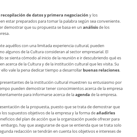
 recopilación de datos y primera negociación
y los
eben estar preparados para tomar la palabra según sea conveniente.
er demostrar que su propuesta se basa en un
análisis
de los
presa.
e aquéllos con una limitada experiencia cultural, pueden
o algunos de la Cultura consideran al sector empresarial. El
o se sienta cómodo al inicio de la reunión e ir descubriendo qué es
 acerca de la Cultura y de la institución cultural que les visita. Su
llo vale la pena dedicar tiempo a desarrollar
buenas relaciones
.
presentantes de la institución cultural muestren su entusiasmo por
 tiempo pueden demostrar tener conocimientos acerca de la empresa
atentamente para informarse acerca de la
agenda
de la empresa.
esentación de la propuesta, puesto que se trata de demostrar que
 los supuestos objetivos de la empresa y la forma de
añadirles
eneficios del plan de acción que la organización puede ofrecer para
in embargo, hay que asegurarse de que se entienda que se trata solo
egunda redacción se tendrán en cuenta los objetivos e intereses de