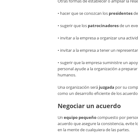
Otras formas de establecer o ampliar la rela
• hacer que se conozcan los
presidentes
de
• sugerir que los
patrocinadores
de un eve
• invitar a la empresa a organizar una activi
• invitar a la empresa a tener un representa
• sugerir que la empresa suministre un apo
personal ayude a la organización a preparar
humanos.
Una organización será
juzgada
por su compo
como un desarrollo eficiente de los acuerdo
Negociar un acuerdo
Un
equipo pequeño
compuesto por persona
acuerdo que asegure la consistencia, evite 
en la mente de cualquiera de las partes.