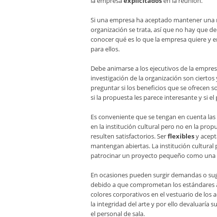
la empresa
explicitados
en la reunión.
Si una empresa ha aceptado mantener una re
organización se trata, así que no hay que d
conocer qué es lo que la empresa quiere y en
para ellos.
Debe animarse a los ejecutivos de la empresa
investigación de la organización son ciertos
preguntar si los beneficios que se ofrecen 
si la propuesta les parece interesante y si el
Es conveniente que se tengan en cuenta las
en la institución cultural pero no en la prop
resulten satisfactorios. Ser
flexibles
y acept
mantengan abiertas. La institución cultural 
patrocinar un proyecto pequeño como una m
En ocasiones pueden surgir demandas o sug
debido a que comprometan los estándares art
colores corporativos en el vestuario de los 
la integridad del arte y por ello devaluaría 
el personal de sala.